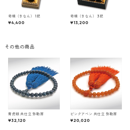
奇楠（きなん） 1把
奇楠（きなん） 3把
¥4,400
¥13,200
その他の商品
青虎眼 共仕立 弥勒房
ピンクアベン 共仕立 弥勒房
¥32,120
¥20,020