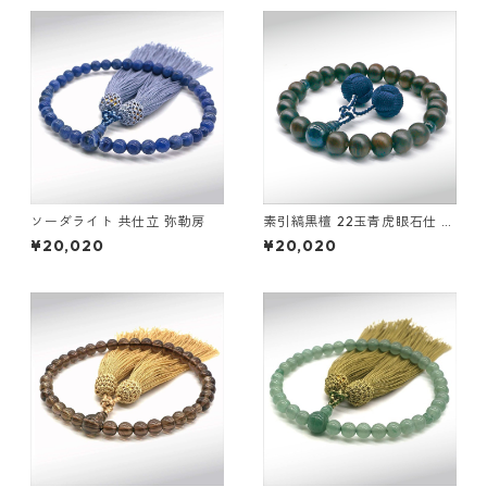
ソーダライト 共仕立 弥勒房
素引縞黒檀 22玉青虎眼石仕 立
釈迦凡天
¥20,020
¥20,020