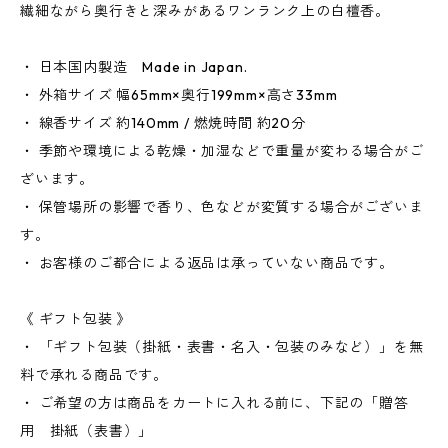
繊細ながら奥行きと深みがあるワンランク上の白檀香。
・ 日本国内製造 Made in Japan.
・ 外箱サイズ 幅65mm×奥行199mm×高さ33mm
・ 線香サイズ 約140mm / 燃焼時間 約20分
・ 季節や環境による乾燥・加湿などで重量が変わる場合がご
ざいます。
・ 保管場所の影響で香り、色などが変質する場合がございま
す。
・ お客様のご都合による返品は承っていない商品です。
《 ギフト包装 》
・ 「ギフト包装（掛紙・表書・名入・包装のみなど）」を無
料で承れる商品です。
・ ご希望の方は商品をカートに入れる前に、下記の「贈答
用 掛紙（表書）」