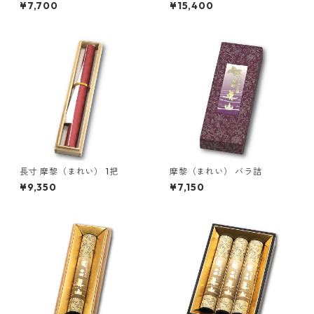
¥7,700
¥15,400
長寸 摩黎（まれい） 1把
摩黎（まれい） バラ詰
¥9,350
¥7,150