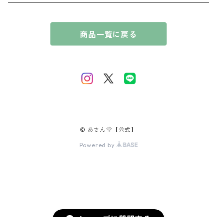
贈答用 〜10,000円
奇楠（きなん）
花暦の香（はなごよみのかおり）
ブレスレット
厨子
商品一覧に戻る
贈答用 10,000円〜
摩黎（まれい）
淡紅梅（たんこうばい）
風情の香（ふぜいのかおり）
唐木
伽羅（きゃら）
桃源香（とうげんこう）
短寸コレクション
沈香（じんこう）
里桜（さとざくら）
白檀（びゃくだん）
藤（ふじ）
© あさん堂【公式】
Powered by
那曾伽（なそか）
百合（ゆり）
真佐羅（まさら）
泰山木（たいさんぼく）
沈丁花（じんちょうげ）
蓮（はす）