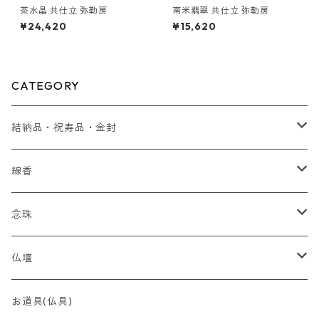
茶水晶 共仕立 弥勒房
南米翡翠 共仕立 弥勒房
¥24,420
¥15,620
CATEGORY
結納品・祝寿品・金封
結納品
線香
贈り物
念珠
贈答用 ~5,000円
最高峰 時代（とき）の香
全宗派対応（略式）女性向け
仏壇
贈答用 ~7,000円
香木
全宗派対応（略式）男性向け
コンパクト
お道具(仏具)