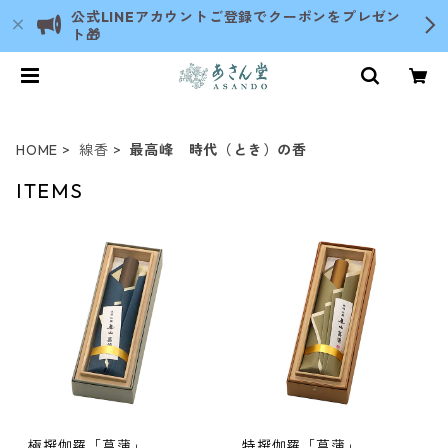
公式LINEアカウントご登録でクーポンをプレゼン
ト🎁
HOME
線香
最高峰 時代（とき）の香
ITEMS
極撰伽羅「菖蒲」
特撰伽羅「菖蒲」