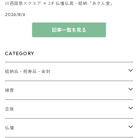
川西阪急スクエア ＊３F 仏壇仏具・結納「あさん堂」
2026/8/6
記事一覧を見る
CATEGORY
結納品・祝寿品・金封
結納品
線香
贈り物
念珠
贈答用 ~5,000円
最高峰 時代（とき）の香
全宗派対応（略式）女性向け
仏壇