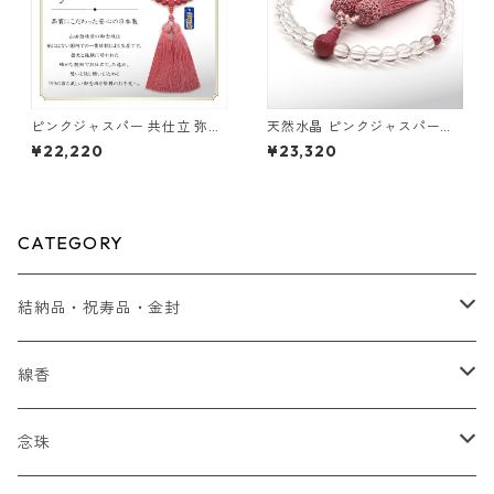
ピンクジャスパー 共仕立 弥勒
天然水晶 ピンクジャスパー仕
房
立 弥勒房
¥22,220
¥23,320
CATEGORY
結納品・祝寿品・金封
結納品
線香
贈り物
念珠