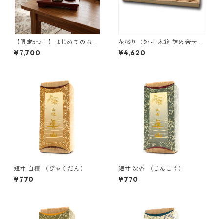
【限定5つ！】はじめてのお香
花盛り（短寸 木箱 詰め合せ ）
セット
6箱
¥7,700
¥4,620
短寸 白檀 （びゃくだん）
短寸 沈香 （じんこう）
¥770
¥770