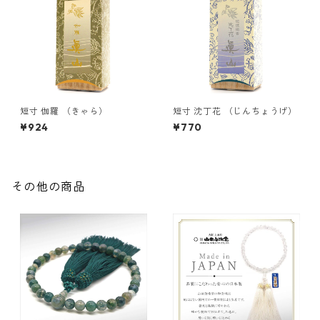
短寸 伽羅 （きゃら）
短寸 沈丁花 （じんちょうげ）
¥924
¥770
その他の商品