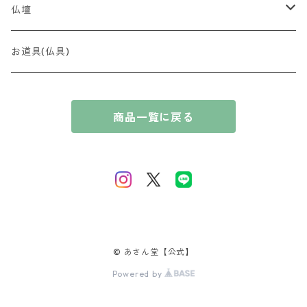
贈答用 ~5,000円
最高峰 時代（とき）の香
全宗派対応（略式）女性向け
仏壇
贈答用 ~7,000円
香木
全宗派対応（略式）男性向け
コンパクト
お道具(仏具)
贈答用 〜10,000円
奇楠（きなん）
花暦の香（はなごよみのかおり）
ブレスレット
厨子
商品一覧に戻る
贈答用 10,000円〜
摩黎（まれい）
淡紅梅（たんこうばい）
風情の香（ふぜいのかおり）
唐木
伽羅（きゃら）
桃源香（とうげんこう）
短寸コレクション
沈香（じんこう）
里桜（さとざくら）
白檀（びゃくだん）
藤（ふじ）
© あさん堂【公式】
Powered by
那曾伽（なそか）
百合（ゆり）