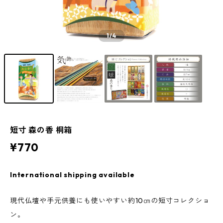
1
/4
短寸 森の香 桐箱
¥770
International shipping available
現代仏壇や手元供養にも使いやすい約10㎝の短寸コレクショ
ン。