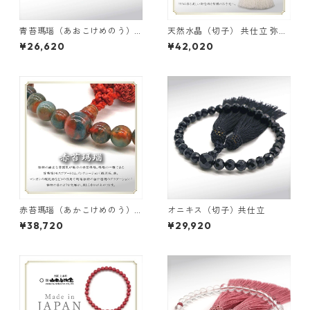
青苔瑪瑙（あおこけめのう）
天然水晶（切子） 共仕立 弥勒
共仕立 弥勒房
房
¥26,620
¥42,020
赤苔瑪瑙（あかこけめのう）
オニキス（切子）共仕立
共仕立 弥勒房
¥38,720
¥29,920