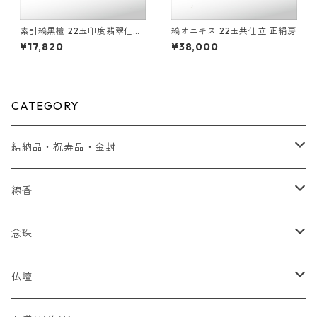
素引縞黒檀 22玉印度翡翠仕立
縞オニキス 22玉共仕立 正絹房
釈迦凡天
¥17,820
¥38,000
CATEGORY
結納品・祝寿品・金封
結納品
線香
贈り物
念珠
贈答用 ~5,000円
最高峰 時代（とき）の香
全宗派対応（略式）女性向け
仏壇
贈答用 ~7,000円