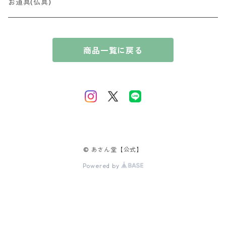
香木
全宗派対応（略式）男性向け
コンパクト
お道具(仏具)
贈答用 〜10,000円
奇楠（きなん）
花暦の香（はなごよみのかおり）
ブレスレット
厨子
商品一覧に戻る
贈答用 10,000円〜
摩黎（まれい）
淡紅梅（たんこうばい）
風情の香（ふぜいのかおり）
唐木
伽羅（きゃら）
桃源香（とうげんこう）
短寸コレクション
沈香（じんこう）
里桜（さとざくら）
白檀（びゃくだん）
藤（ふじ）
© あさん堂【公式】
Powered by
那曾伽（なそか）
百合（ゆり）
真佐羅（まさら）
泰山木（たいさんぼく）