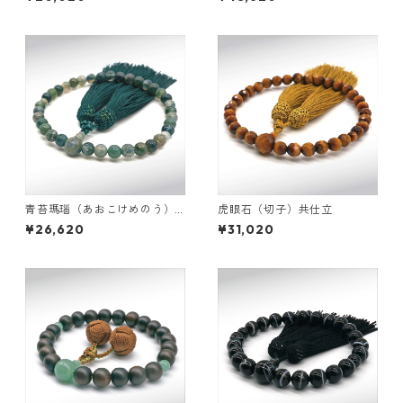
青苔瑪瑙（あおこけめのう）
虎眼石（切子）共仕立
共仕立 弥勒房
¥26,620
¥31,020