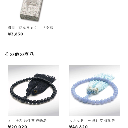
備長（びんちょう） バラ詰
¥3,630
その他の商品
オニキス 共仕立 弥勒房
カルセドニー 共仕立 弥勒房
¥20,020
¥48,620