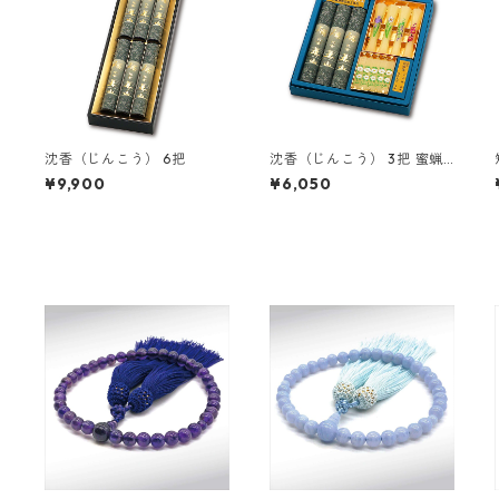
沈香（じんこう） 6把
沈香（じんこう） 3把 蜜蝋
絵ローソローソク （9本）セ
¥9,900
¥6,050
ット