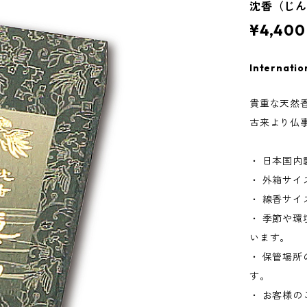
沈香（じん
¥4,400
Internatio
貴重な天然
古来より仏
・ 日本国内製造
・ 外箱サイズ
・ 線香サイズ
・ 季節や
います。
・ 保管場
す。
・ お客様