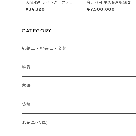
天然水晶 ラベンダーアメジ
各宗派用 屋久杉厚板練 21号
スト仕立 弥勒房
台付 桜井久明作
¥34,320
¥7,500,000
CATEGORY
結納品・祝寿品・金封
結納品
線香
贈り物
念珠
贈答用 ~5,000円
最高峰 時代（とき）の香
全宗派対応（略式）女性向け
仏壇
贈答用 ~7,000円
香木
全宗派対応（略式）男性向け
コンパクト
お道具(仏具)