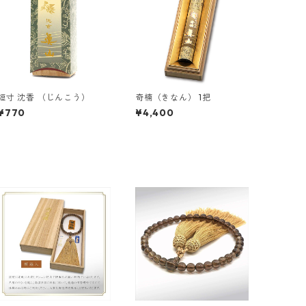
短寸 沈香 （じんこう）
奇楠（きなん） 1把
¥770
¥4,400