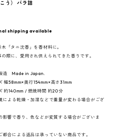
こう） バラ詰
nal shipping available
香木「タニ沈香」を香材料に。
事の際に、愛用され供えられてきた香りです。
 Made in Japan.
 幅58mm×奥行154mm×高さ31mm
 約140mm / 燃焼時間 約20分
環境による乾燥・加湿などで重量が変わる場合がござ
所の影響で香り、色などが変質する場合がございま
のご都合による返品は承っていない商品です。