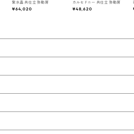
紫水晶 共仕立 弥勒房
カルセドニー 共仕立 弥勒房
¥64,020
¥48,620