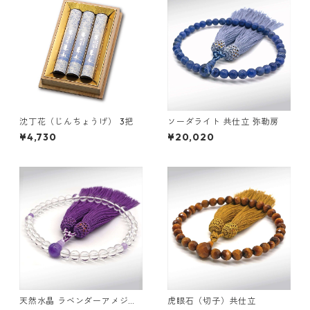
沈丁花（じんちょうげ） 3把
ソーダライト 共仕立 弥勒房
¥4,730
¥20,020
天然水晶 ラベンダーアメジス
虎眼石（切子）共仕立