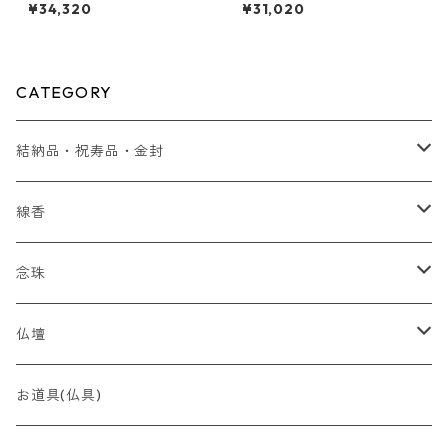
ト仕立 弥勒房
¥34,320
¥31,020
CATEGORY
結納品・祝寿品・金封
結納品
線香
贈り物
念珠
贈答用 ~5,000円
最高峰 時代（とき）の香
全宗派対応（略式）女性向け
仏壇
贈答用 ~7,000円
香木
全宗派対応（略式）男性向け
コンパクト
お道具(仏具)
贈答用 〜10,000円