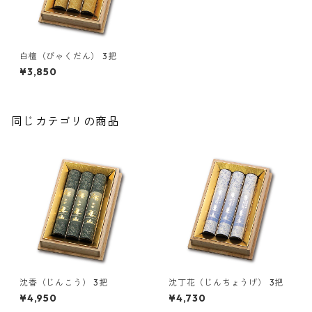
白檀（びゃくだん） 3把
¥3,850
同じカテゴリの商品
沈香（じんこう） 3把
沈丁花（じんちょうげ） 3把
¥4,950
¥4,730