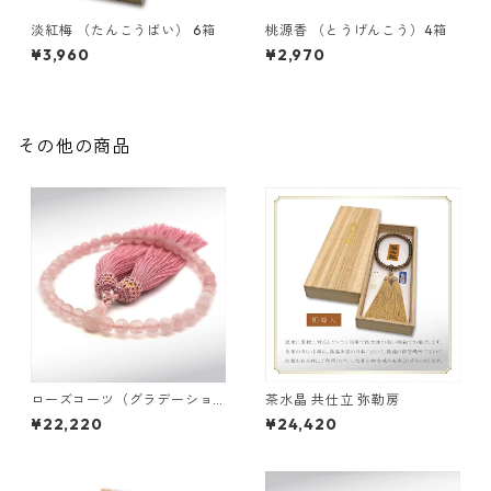
淡紅梅 （たんこうばい） 6箱
桃源香 （とうげんこう）4箱
¥3,960
¥2,970
その他の商品
ローズコーツ（グラデーショ
茶水晶 共仕立 弥勒房
ン）共仕立
¥22,220
¥24,420