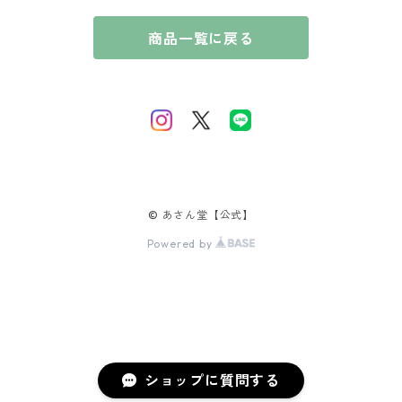
奇楠（きなん）
花暦の香（はなごよみのかおり）
ブレスレット
厨子
商品一覧に戻る
贈答用 10,000円〜
摩黎（まれい）
淡紅梅（たんこうばい）
風情の香（ふぜいのかおり）
唐木
伽羅（きゃら）
桃源香（とうげんこう）
短寸コレクション
沈香（じんこう）
里桜（さとざくら）
白檀（びゃくだん）
藤（ふじ）
© あさん堂【公式】
Powered by
那曾伽（なそか）
百合（ゆり）
真佐羅（まさら）
泰山木（たいさんぼく）
沈丁花（じんちょうげ）
蓮（はす）
ショップに質問する