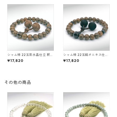
シャム柿 22玉茶水晶仕立 釈迦
シャム柿 22玉縞オニキス仕立
凡天
釈迦凡天
¥17,820
¥17,820
その他の商品