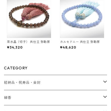
茶水晶（切子） 共仕立 弥勒房
カルセドニー 共仕立 弥勒房
¥34,320
¥48,620
CATEGORY
結納品・祝寿品・金封
結納品
線香