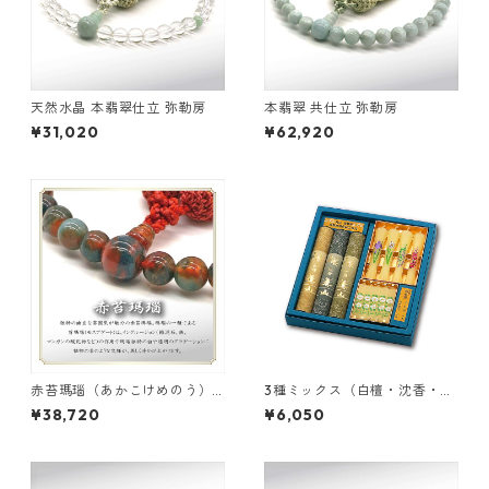
天然水晶 本翡翠仕立 弥勒房
本翡翠 共仕立 弥勒房
¥31,020
¥62,920
赤苔瑪瑙（あかこけめのう）
3種ミックス（白檀・沈香・伽
共仕立 弥勒房
羅） 3把（各1把） 蜜蝋絵ロー
¥38,720
¥6,050
ソローソク （9本）セット