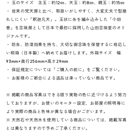
・ 玉のサイズ 主玉：約12㎜、天玉：約8㎜、親玉：約15㎜
・ 従来の梵天房と比べ、取扱いがしやすく、大変丈夫で型崩
れしにくい「釈迦凡天」。玉状に糸を編み込みした「小田
巻」を念珠房として日本で最初に採用した山田念珠堂のオリ
ジナルです。
・ 防虫、防湿効果を持ち、大切な御念珠を保管するに相応し
い桐箱（日本製）へ納めてお届けします。外箱サイズ 幅
93mm×奥行256mm×高さ29mm
・ 保証規定については「ご購入の前に」をご覧ください。
・ お客様のご都合による返品は承っていない商品です。
※ 掲載の商品写真はできる限り実物の色に近づけるよう努力
しておりますが、お使いのモニター設定、お部屋の照明等に
より実際の商品と色味が異なる場合がございます。
※ 天然石や天然木を使用している商品については、掲載写真
とは異なりますので予めご了承ください。