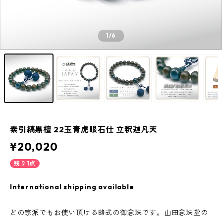
1
/6
素引縞黒檀 22玉青虎眼石仕 立釈迦凡天
¥20,020
残り1点
International shipping available
どの宗派でもお使い頂ける略式の御念珠です。山田念珠堂の