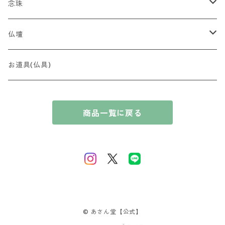
贈り物
念珠
贈答用 ~5,000円
最高峰 時代（とき）の香
全宗派対応（略式）女性向け
仏壇
贈答用 ~7,000円
香木
全宗派対応（略式）男性向け
コンパクト
お道具(仏具)
贈答用 〜10,000円
奇楠（きなん）
花暦の香（はなごよみのかおり）
ブレスレット
厨子
商品一覧に戻る
贈答用 10,000円〜
摩黎（まれい）
淡紅梅（たんこうばい）
風情の香（ふぜいのかおり）
唐木
伽羅（きゃら）
桃源香（とうげんこう）
短寸コレクション
沈香（じんこう）
里桜（さとざくら）
白檀（びゃくだん）
藤（ふじ）
© あさん堂【公式】