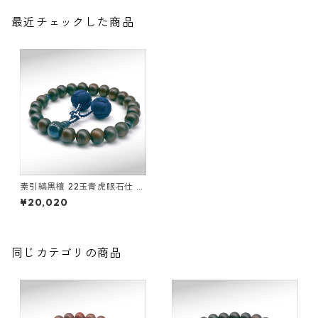
最近チェックした商品
素引縞黒檀 22玉青虎眼石仕 立
釈迦凡天
¥20,020
同じカテゴリの商品