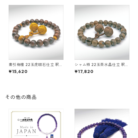
素引栴檀 22玉虎眼石仕立 釈迦
シャム柿 22玉茶水晶仕立 釈迦
凡天
凡天
¥15,620
¥17,820
その他の商品