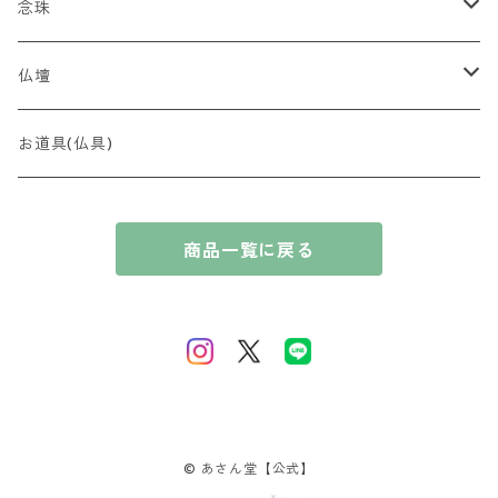
金封
贈り物
念珠
贈答用 ~5,000円
最高峰 時代（とき）の香
全宗派対応（略式）女性向け
仏壇
贈答用 ~7,000円
香木
全宗派対応（略式）男性向け
コンパクト
お道具(仏具)
贈答用 〜10,000円
奇楠（きなん）
花暦の香（はなごよみのかおり）
ブレスレット
厨子
商品一覧に戻る
贈答用 10,000円〜
摩黎（まれい）
淡紅梅（たんこうばい）
風情の香（ふぜいのかおり）
唐木
伽羅（きゃら）
桃源香（とうげんこう）
短寸コレクション
沈香（じんこう）
里桜（さとざくら）
白檀（びゃくだん）
藤（ふじ）
© あさん堂【公式】