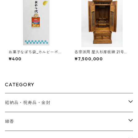
お菓子なぽち袋_カルビーポテ
各宗派用 屋久杉厚板練 21号台
トチップスうすしお味
付 桜井久明作
¥400
¥7,500,000
CATEGORY
結納品・祝寿品・金封
結納品
線香