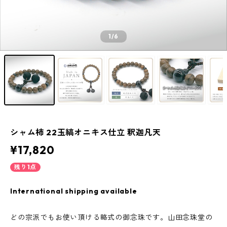
1
/6
シャム柿 22玉縞オニキス仕立 釈迦凡天
¥17,820
残り1点
International shipping available
どの宗派でもお使い頂ける略式の御念珠です。山田念珠堂の