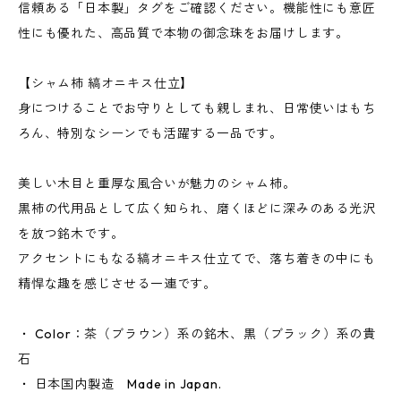
信頼ある「日本製」タグをご確認ください。機能性にも意匠
性にも優れた、高品質で本物の御念珠をお届けします。
【シャム柿 縞オニキス仕立】
身につけることでお守りとしても親しまれ、日常使いはもち
ろん、特別なシーンでも活躍する一品です。
美しい木目と重厚な風合いが魅力のシャム柿。
黒柿の代用品として広く知られ、磨くほどに深みのある光沢
を放つ銘木です。
アクセントにもなる縞オニキス仕立てで、落ち着きの中にも
精悍な趣を感じさせる一連です。
・ Color：茶（ブラウン）系の銘木、黒（ブラック）系の貴
石
・ 日本国内製造 Made in Japan.