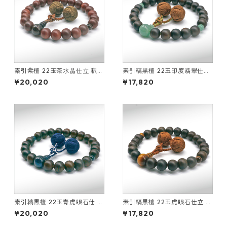
素引紫檀 22玉茶水晶仕立 釈迦
素引縞黒檀 22玉印度翡翠仕立
凡天
釈迦凡天
¥20,020
¥17,820
素引縞黒檀 22玉青虎眼石仕 立
素引縞黒檀 22玉虎眼石仕立 釈
釈迦凡天
迦凡天
¥20,020
¥17,820