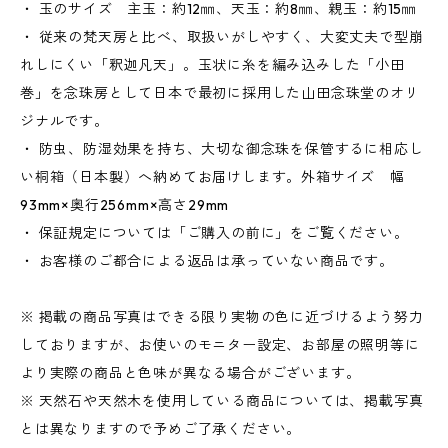
・ 玉のサイズ 主玉：約12㎜、天玉：約8㎜、親玉：約15㎜
・ 従来の梵天房と比べ、取扱いがしやすく、大変丈夫で型崩
れしにくい「釈迦凡天」。玉状に糸を編み込みした「小田
巻」を念珠房として日本で最初に採用した山田念珠堂のオリ
ジナルです。
・ 防虫、防湿効果を持ち、大切な御念珠を保管するに相応し
い桐箱（日本製）へ納めてお届けします。外箱サイズ 幅
93mm×奥行256mm×高さ29mm
・ 保証規定については「ご購入の前に」をご覧ください。
・ お客様のご都合による返品は承っていない商品です。
※ 掲載の商品写真はできる限り実物の色に近づけるよう努力
しておりますが、お使いのモニター設定、お部屋の照明等に
より実際の商品と色味が異なる場合がございます。
※ 天然石や天然木を使用している商品については、掲載写真
とは異なりますので予めご了承ください。