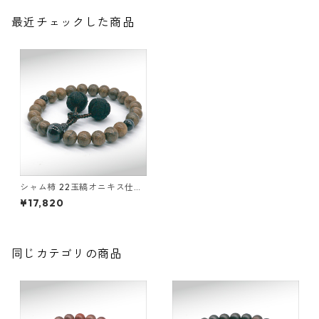
最近チェックした商品
シャム柿 22玉縞オニキス仕立
釈迦凡天
¥17,820
同じカテゴリの商品