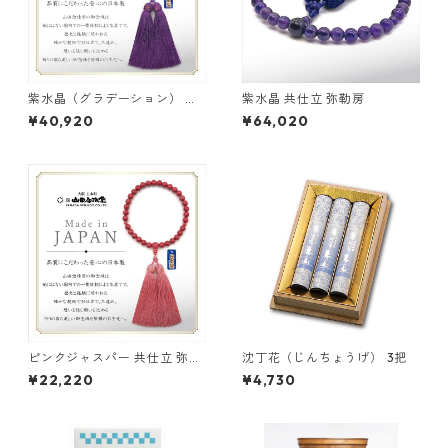
紫水晶（グラデーション） 共
紫水晶 共仕立 弥勒房
仕立 弥勒房
¥40,920
¥64,020
ピンクジャスパー 共仕立 弥勒
沈丁花（じんちょうげ） 3把
房
¥22,220
¥4,730