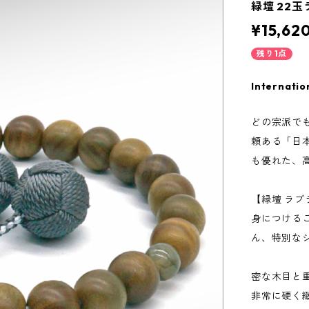
緑壇 22
¥15,62
残り1点
Internatio
どの宗派で
頼ある「日
も優れた、
【緑壇 ラ
身につける
ん、特別な
密な木目と
非常に硬く