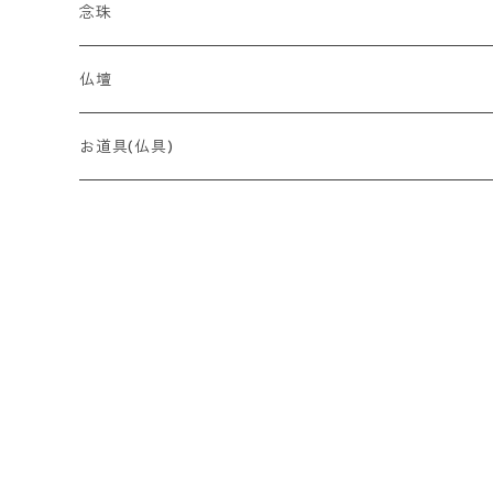
贈り物
念珠
贈答用 ~5,000円
最高峰 時代（とき）の香
全宗派対応（略式）女性向け
仏壇
贈答用 ~7,000円
香木
全宗派対応（略式）男性向け
コンパクト
お道具(仏具)
贈答用 〜10,000円
奇楠（きなん）
花暦の香（はなごよみのかおり）
ブレスレット
厨子
贈答用 10,000円〜
摩黎（まれい）
淡紅梅（たんこうばい）
風情の香（ふぜいのかおり）
唐木
伽羅（きゃら）
桃源香（とうげんこう）
短寸コレクション
沈香（じんこう）
里桜（さとざくら）
白檀（びゃくだん）
藤（ふじ）