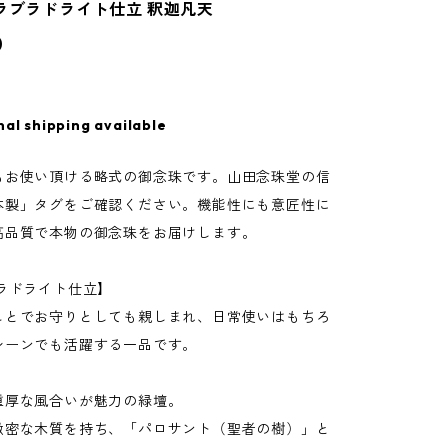
玉ラブラドライト仕立 釈迦凡天
0
nal shipping available
もお使い頂ける略式の御念珠です。山田念珠堂の信
本製」タグをご確認ください。機能性にも意匠性に
高品質で本物の御念珠をお届けします。
ブラドライト仕立】
ことでお守りとしても親しまれ、日常使いはもちろ
シーンでも活躍する一品です。
重厚な風合いが魅力の緑壇。
緻密な木質を持ち、「パロサント（聖者の樹）」と