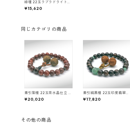
緑壇 22玉ラブラドライト仕
立 釈迦凡天
¥15,620
同じカテゴリの商品
素引紫檀 22玉茶水晶仕立 釈
素引縞黒檀 22玉印度翡翠仕
迦凡天
立 釈迦凡天
¥20,020
¥17,820
その他の商品