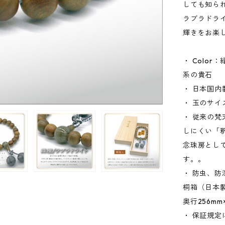
しても知ら
ラブラドラ
輝きをお楽
・ Colo
系の貴石
・ 日本国内製造
・ 玉のサイ
・ 従来の
しにくい「
念珠房とし
す。。
・ 防虫、
桐箱（日本製
奥行256mm
・ 保証規