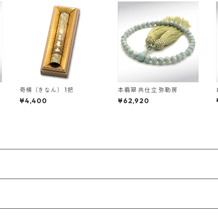
奇楠（きなん） 1把
本翡翠 共仕立 弥勒房
¥4,400
¥62,920