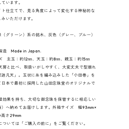
れています。
イト仕立てで、見る角度によって変化する神秘的な
しみいただけます。
r：緑（グリーン）系の銘木、灰色（グレー、ブルー）
 Made in Japan.
ズ 主玉：約12㎜、天玉：約8㎜、親玉：約15㎜
梵天房と比べ、取扱いがしやすく、大変丈夫で型崩れ
釈迦凡天」。玉状に糸を編み込みした「小田巻」を
て日本で最初に採用した山田念珠堂のオリジナルで
防湿効果を持ち、大切な御念珠を保管するに相応しい
）へ納めてお届けします。外箱サイズ 幅93mm×
×高さ29mm
定については「ご購入の前に」をご覧ください。