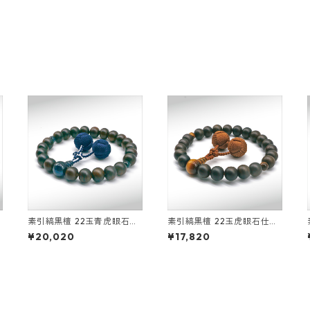
素引縞黒檀 22玉青虎眼石仕
素引縞黒檀 22玉虎眼石仕立
立釈迦凡天
釈迦凡天
¥20,020
¥17,820