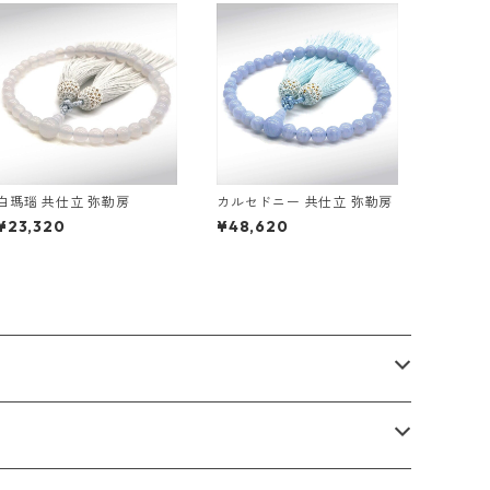
白瑪瑙 共仕立 弥勒房
カルセドニー 共仕立 弥勒房
¥23,320
¥48,620