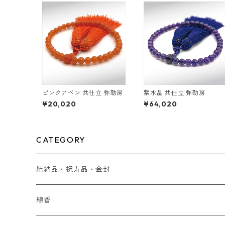
ピンクアベン 共仕立 弥勒房
紫水晶 共仕立 弥勒房
¥20,020
¥64,020
CATEGORY
結納品・祝寿品・金封
結納品
線香