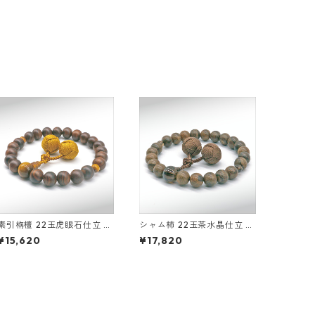
素引栴檀 22玉虎眼石仕立 釈
シャム柿 22玉茶水晶仕立 釈
迦凡天
迦凡天
¥15,620
¥17,820