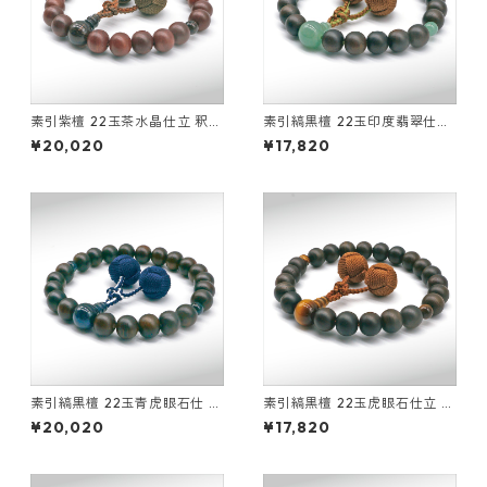
素引紫檀 22玉茶水晶仕立 釈迦
素引縞黒檀 22玉印度翡翠仕立
凡天
釈迦凡天
¥20,020
¥17,820
素引縞黒檀 22玉青虎眼石仕 立
素引縞黒檀 22玉虎眼石仕立 釈
釈迦凡天
迦凡天
¥20,020
¥17,820