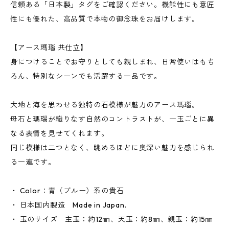
信頼ある「日本製」タグをご確認ください。機能性にも意匠
性にも優れた、高品質で本物の御念珠をお届けします。
【アース瑪瑙 共仕立】
身につけることでお守りとしても親しまれ、日常使いはもち
ろん、特別なシーンでも活躍する一品です。
大地と海を思わせる独特の石模様が魅力のアース瑪瑙。
母石と瑪瑙が織りなす自然のコントラストが、一玉ごとに異
なる表情を見せてくれます。
同じ模様は二つとなく、眺めるほどに奥深い魅力を感じられ
る一連です。
・ Color：青（ブルー）系の貴石
・ 日本国内製造 Made in Japan.
・ 玉のサイズ 主玉：約12㎜、天玉：約8㎜、親玉：約15㎜