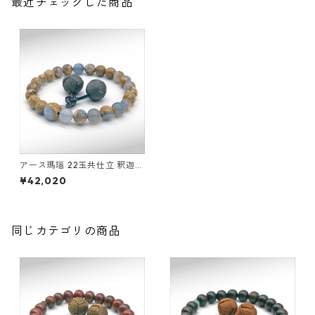
最近チェックした商品
アース瑪瑙 22玉共仕立 釈迦凡
天
¥42,020
同じカテゴリの商品