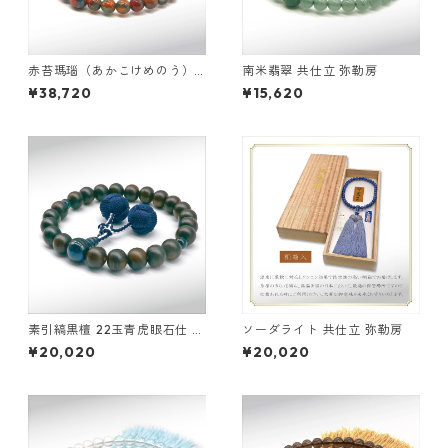
赤苔瑪瑙（あかこけめのう）
南米翡翠 共仕立 弥勒房
共仕立 弥勒房
¥38,720
¥15,620
素引縞黒檀 22玉青虎眼石仕 立
ソーダライト 共仕立 弥勒房
釈迦凡天
¥20,020
¥20,020