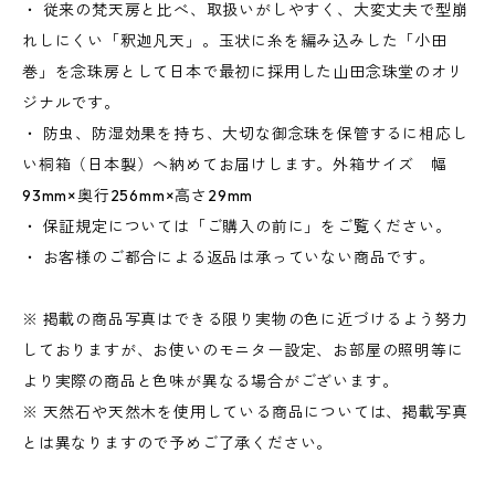
・ 従来の梵天房と比べ、取扱いがしやすく、大変丈夫で型崩
れしにくい「釈迦凡天」。玉状に糸を編み込みした「小田
巻」を念珠房として日本で最初に採用した山田念珠堂のオリ
ジナルです。
・ 防虫、防湿効果を持ち、大切な御念珠を保管するに相応し
い桐箱（日本製）へ納めてお届けします。外箱サイズ 幅
93mm×奥行256mm×高さ29mm
・ 保証規定については「ご購入の前に」をご覧ください。
・ お客様のご都合による返品は承っていない商品です。
※ 掲載の商品写真はできる限り実物の色に近づけるよう努力
しておりますが、お使いのモニター設定、お部屋の照明等に
より実際の商品と色味が異なる場合がございます。
※ 天然石や天然木を使用している商品については、掲載写真
とは異なりますので予めご了承ください。