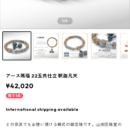
1
/6
アース瑪瑙 22玉共仕立 釈迦凡天
¥42,020
残り1点
International shipping available
どの宗派でもお使い頂ける略式の御念珠です。山田念珠堂の