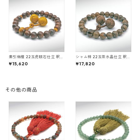
素引栴檀 22玉虎眼石仕立 釈迦
シャム柿 22玉茶水晶仕立 釈迦
凡天
凡天
¥15,620
¥17,820
その他の商品