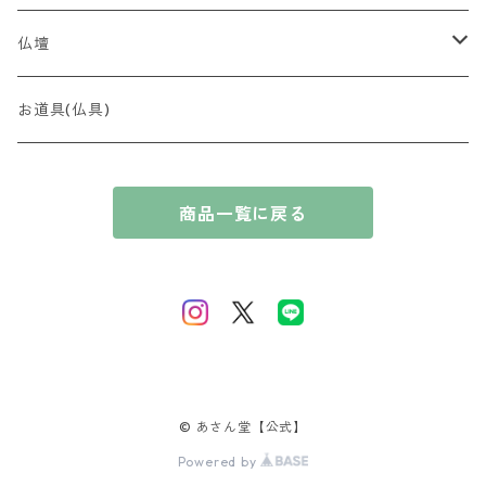
贈答用 ~5,000円
最高峰 時代（とき）の香
全宗派対応（略式）女性向け
仏壇
贈答用 ~7,000円
香木
全宗派対応（略式）男性向け
コンパクト
お道具(仏具)
贈答用 〜10,000円
奇楠（きなん）
花暦の香（はなごよみのかおり）
ブレスレット
厨子
商品一覧に戻る
贈答用 10,000円〜
摩黎（まれい）
淡紅梅（たんこうばい）
風情の香（ふぜいのかおり）
唐木
伽羅（きゃら）
桃源香（とうげんこう）
短寸コレクション
沈香（じんこう）
里桜（さとざくら）
白檀（びゃくだん）
藤（ふじ）
© あさん堂【公式】
Powered by
那曾伽（なそか）
百合（ゆり）