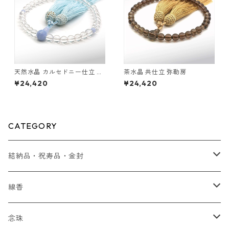
天然水晶 カルセドニー仕立 弥
茶水晶 共仕立 弥勒房
勒房
¥24,420
¥24,420
CATEGORY
結納品・祝寿品・金封
結納品
線香
贈り物
念珠