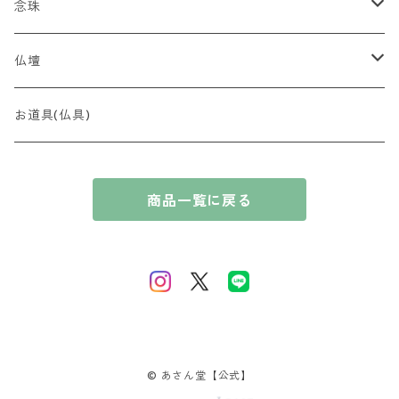
金封
贈り物
念珠
贈答用 ~5,000円
最高峰 時代（とき）の香
全宗派対応（略式）女性向け
仏壇
贈答用 ~7,000円
香木
全宗派対応（略式）男性向け
コンパクト
お道具(仏具)
贈答用 〜10,000円
奇楠（きなん）
花暦の香（はなごよみのかおり）
ブレスレット
厨子
商品一覧に戻る
贈答用 10,000円〜
摩黎（まれい）
淡紅梅（たんこうばい）
風情の香（ふぜいのかおり）
唐木
伽羅（きゃら）
桃源香（とうげんこう）
短寸コレクション
沈香（じんこう）
里桜（さとざくら）
白檀（びゃくだん）
藤（ふじ）
© あさん堂【公式】