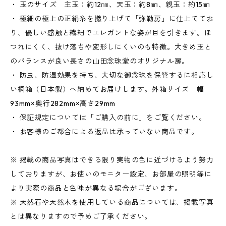
・ 玉のサイズ 主玉：約12㎜、天玉：約8㎜、親玉：約15㎜
・ 極細の極上の正絹糸を撚り上げて「弥勒房」に仕上ててお
り、優しい感触と繊細でエレガントな姿が目を引きます。ほ
つれにくく、抜け落ちや変形しにくいのも特徴。大きめ玉と
のバランスが良い長さの山田念珠堂のオリジナル房。
・ 防虫、防湿効果を持ち、大切な御念珠を保管するに相応し
い桐箱（日本製）へ納めてお届けします。外箱サイズ 幅
93mm×奥行282mm×高さ29mm
・ 保証規定については「ご購入の前に」をご覧ください。
・ お客様のご都合による返品は承っていない商品です。
※ 掲載の商品写真はできる限り実物の色に近づけるよう努力
しておりますが、お使いのモニター設定、お部屋の照明等に
より実際の商品と色味が異なる場合がございます。
※ 天然石や天然木を使用している商品については、掲載写真
とは異なりますので予めご了承ください。