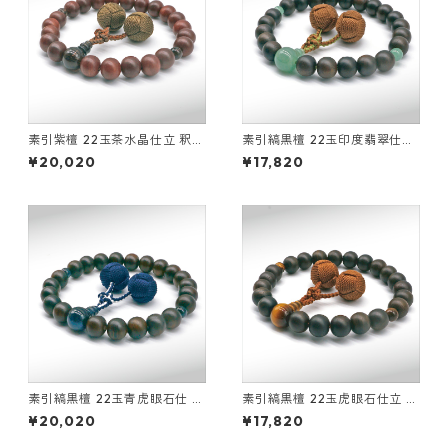
素引紫檀 22玉茶水晶仕立 釈迦
素引縞黒檀 22玉印度翡翠仕立
凡天
釈迦凡天
¥20,020
¥17,820
素引縞黒檀 22玉青虎眼石仕 立
素引縞黒檀 22玉虎眼石仕立 釈
釈迦凡天
迦凡天
¥20,020
¥17,820