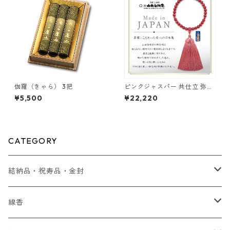
伽羅（きゃら） 3把
ピンクジャスパー 共仕立 弥勒
房
¥5,500
¥22,220
CATEGORY
結納品・祝寿品・金封
結納品
線香