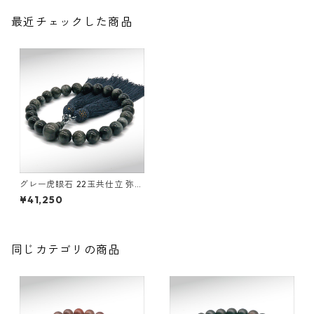
最近チェックした商品
グレー虎眼石 22玉共仕立 弥勒
房
¥41,250
同じカテゴリの商品