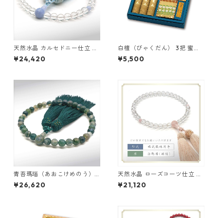
天然水晶 カルセドニー仕立 弥
白檀（びゃくだん） 3把 蜜蝋
勒房
絵ローソローソク （9本）セッ
¥24,420
¥5,500
ト
青苔瑪瑙（あおこけめのう）
天然水晶 ローズコーツ仕立 弥
共仕立 弥勒房
勒房
¥26,620
¥21,120