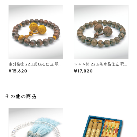
素引栴檀 22玉虎眼石仕立 釈迦
シャム柿 22玉茶水晶仕立 釈迦
凡天
凡天
¥15,620
¥17,820
その他の商品