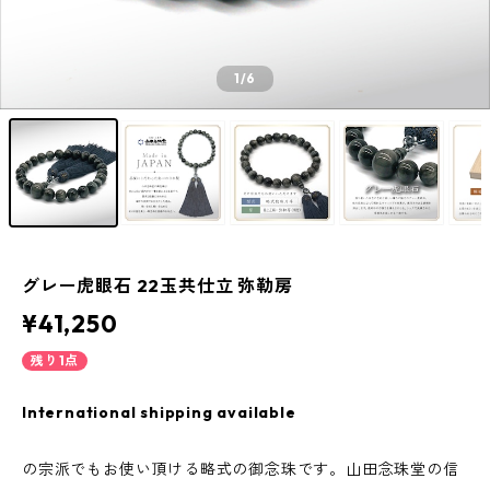
1
/6
グレー虎眼石 22玉共仕立 弥勒房
¥41,250
残り1点
International shipping available
の宗派でもお使い頂ける略式の御念珠です。山田念珠堂の信