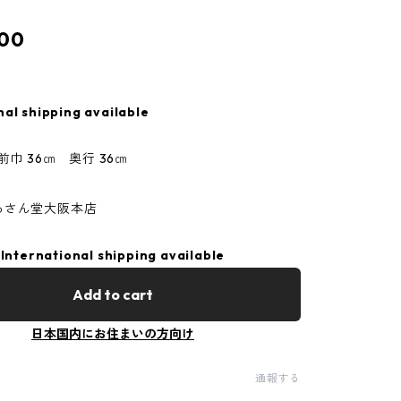
00
nal shipping available
前巾 36㎝ 奥行 36㎝
あさん堂大阪本店
International shipping available
Add to cart
日本国内にお住まいの方向け
通報する