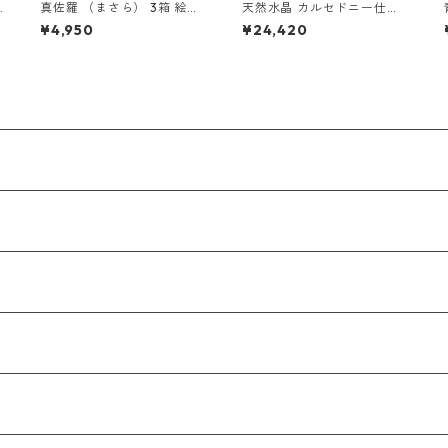
真佐羅 （まさら） 3箱 絵ロ
天然水晶 カルセドニー仕立
）
ーソク （10本）セット
弥勒房
¥4,950
¥24,420