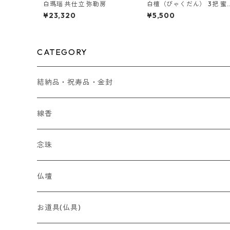
白瑪瑙 共仕立 弥勒房
白檀（びゃくだん） 3把 蜜
蝋絵ローソローソク （9本
¥23,320
¥5,500
セット
CATEGORY
結納品・祝寿品・金封
結納品
線香
贈り物
念珠
贈答用 ~5,000円
最高峰 時代（とき）の香
全宗派対応（略式）女性向け
仏壇
贈答用 ~7,000円
香木
全宗派対応（略式）男性向け
コンパクト
お道具(仏具)