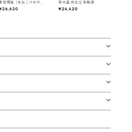
青苔瑪瑙（あおこけめの
茶水晶 共仕立 弥勒房
う） 共仕立 弥勒房
¥26,620
¥24,420