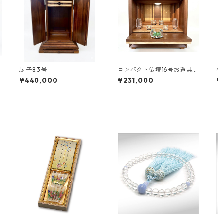
厨子8.3号
コンパクト仏壇16号お道具
付
¥440,000
¥231,000