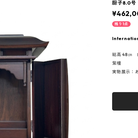
厨子8.0号
¥462,0
残り1点
Internatio
総高 48㎝ 
紫檀
実物展示：