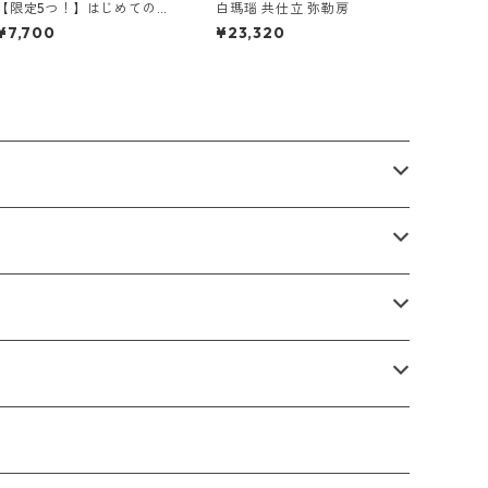
【限定5つ！】はじめてのお
白瑪瑙 共仕立 弥勒房
香セット
¥7,700
¥23,320