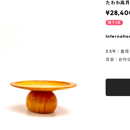
たわわ高月3.
¥28,40
残り1点
Internatio
3.5号：直径
目安：台付仏