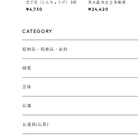
沈丁花（じんちょうげ） 3把
茶水晶 共仕立 弥勒房
¥4,730
¥24,420
CATEGORY
結納品・祝寿品・金封
結納品
線香
金封
贈り物
念珠
贈答用 ~5,000円
最高峰 時代（とき）の香
全宗派対応（略式）女性向け
仏壇
贈答用 ~7,000円
香木
全宗派対応（略式）男性向け
コンパクト
お道具(仏具)