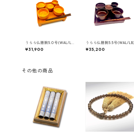
うらら仏膳腕5.0号(WAL/L
うらら仏膳腕5.5号(WAL/LB
B)
¥31,900
¥35,200
その他の商品