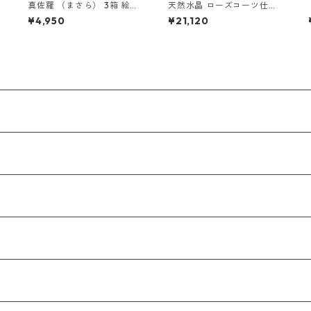
真佐羅 （まさら） 3箱 絵ロ
天然水晶 ローズコーツ仕立
ーソク （10本）セット
弥勒房
¥4,950
¥21,120